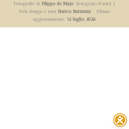
Fotografie di
Filippo de Majo
: (fotografo d'arte). |
Web design e testi
Enrico Battistini
- Ultimo
aggiornamento:
12 luglio 2026