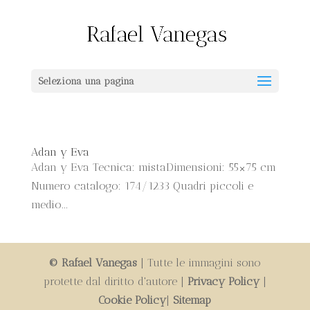
Seleziona una pagina
Adan y Eva
Adan y Eva Tecnica: mistaDimensioni: 55×75 cm
Numero catalogo: 174/1233 Quadri piccoli e
medio...
© Rafael Vanegas
| Tutte le immagini sono
protette dal diritto d'autore |
Privacy Policy
|
Cookie Policy
|
Sitemap