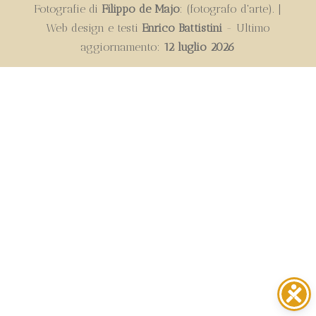
Fotografie di
Filippo de Majo
: (fotografo d'arte). |
Web design e testi
Enrico Battistini
- Ultimo
aggiornamento:
12 luglio 2026