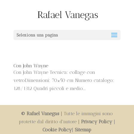
Seleziona una pagina
Con John Wayne
Con John Wayne Tecnica: collage con
vetroDimensioni: 70×50 cm Numero catalogo:
128/1312 Quadri piccoli e medio...
© Rafael Vanegas
| Tutte le immagini sono
protette dal diritto d'autore |
Privacy Policy
|
Cookie Policy
|
Sitemap