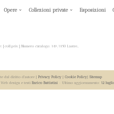
Opere
Collezioni private
Esposizioni
[coll.priv.] Numero catalogo: 149/1150 Lastre...
e dal diritto d'autore |
Privacy Policy
|
Cookie Policy
|
Sitemap
 | Web design e testi
Enrico Battistini
- Ultimo aggiornamento:
12 lugl