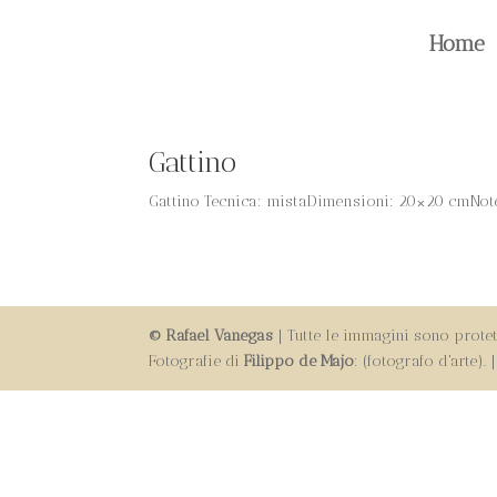
Home
Gattino
Gattino Tecnica: mistaDimensioni: 20×20 cmNote: 
© Rafael Vanegas
| Tutte le immagini sono protett
Fotografie di
Filippo de Majo
: (fotografo d'arte).