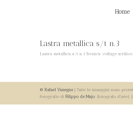
Home
Lastra metallica s/t n.3
Lastra metallica s/t n.3 Tecnica: collage acrili
© Rafael Vanegas
| Tutte le immagini sono protett
Fotografie di
Filippo de Majo
: (fotografo d'arte).