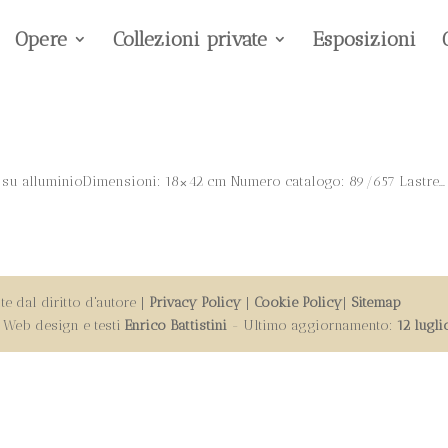
Opere
Collezioni private
Esposizioni
co su alluminioDimensioni: 18×42 cm Numero catalogo: 89/657 Lastre...
e dal diritto d'autore |
Privacy Policy
|
Cookie Policy
|
Sitemap
 | Web design e testi
Enrico Battistini
- Ultimo aggiornamento:
12 lugl